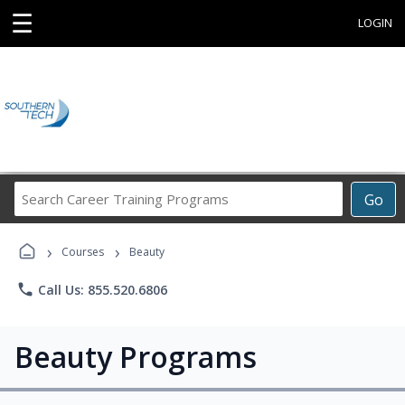
☰
LOGIN
Search
Go
Career
Training
›
›
Programs
Courses
Beauty
phone
Call Us: 855.520.6806
Beauty Programs