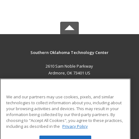
Southern Oklahoma Technology Center
2610 Sam Noble Parkway
Ardmore, OK 73401 US
MAIN CONTENT
Career Training
We and our partners may use cookies, pixels, and similar
technologies to collect information about you, including about
ADDITIONAL RESOURCES
your browsing activities and devices. This may result in your
information being collected by our third-party partners. By
Military
Student Blog
choosing to "Accept All Cookies", you agree to these practices,
Financial Assistance
including as described in the
Privacy Policy
Help