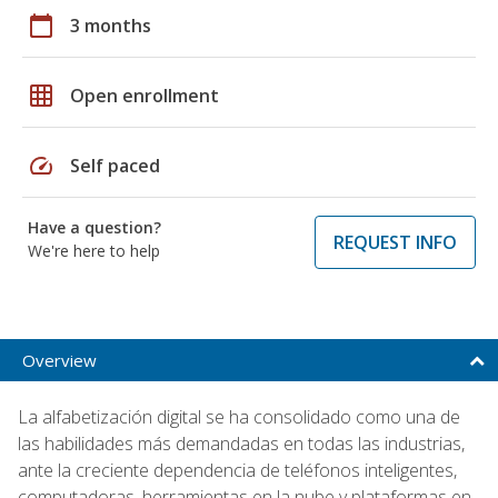
calendar_today
3 months
grid_on
Open enrollment
speed
Self paced
Have a question?
REQUEST INFO
We're here to help
Overview
La alfabetización digital se ha consolidado como una de
las habilidades más demandadas en todas las industrias,
ante la creciente dependencia de teléfonos inteligentes,
computadoras, herramientas en la nube y plataformas en