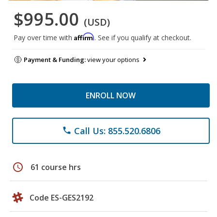
$995.00
(USD)
Affirm
Pay over time with
. See if you qualify at checkout.
Payment & Funding:
view your options
ENROLL NOW
Call Us: 855.520.6806
phone
schedule
61 course hrs
Code ES-GES2192