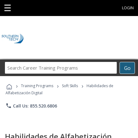
☰
LOGIN
Search
Go
Career
Training
›
›
›
Programs
Training Programs
Soft Skills
Habilidades de
Alfabetización Digital
phone
Call Us: 855.520.6806
Habilidades de Alfabetización