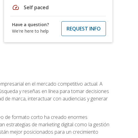
speed
Self paced
Have a question?
REQUEST INFO
We're here to help
 empresarial en el mercado competitivo actual. A
squeda y reseñas en línea para tomar decisiones
d de marca, interactuar con audiencias y generar
 video de formato corto ha creado enormes
strategias de marketing digital como la gestión
 están mejor posicionados para un crecimiento