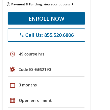
Payment & Funding:
view your options
ENROLL NOW
Call Us: 855.520.6806
phone
schedule
49 course hrs
Code ES-GES2190
calendar_today
3 months
grid_on
Open enrollment