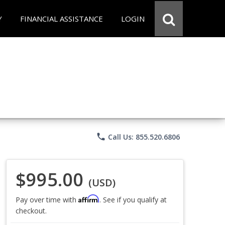
Y
FINANCIAL ASSISTANCE
LOGIN
phone
Call Us: 855.520.6806
$995.00
(USD)
Affirm
Pay over time with
. See if you qualify at
checkout.