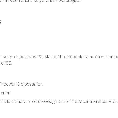
entas con anuncios y alianzas estratégicas
s
zarse en dispositivos PC, Mac o Chromebook. También es compa
 o iOS.
indows 10 o posterior.
erior.
a la última versión de Google Chrome o Mozilla Firefox. Micro