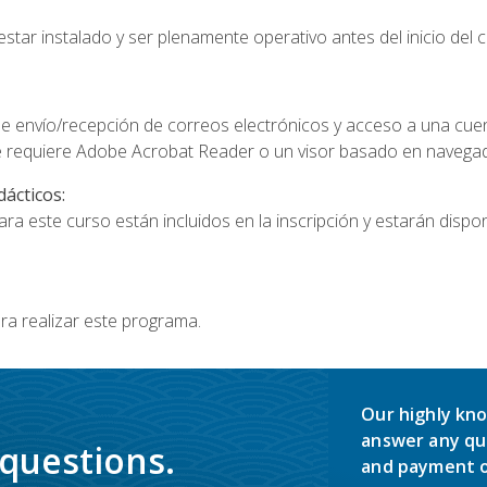
star instalado y ser plenamente operativo antes del inicio del c
e envío/recepción de correos electrónicos y acceso a una cue
 requiere Adobe Acrobat Reader o un visor basado en navegador
dácticos:
a este curso están incluidos en la inscripción y estarán disponi
ra realizar este programa.
Our highly kno
answer any qu
 questions.
and payment o