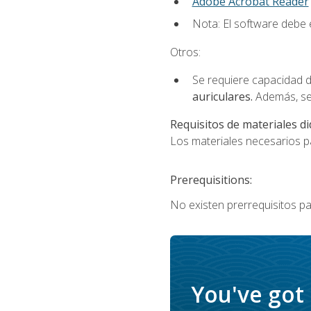
Adobe Acrobat Reader
Nota: El software debe e
Otros:
Se requiere capacidad d
auriculares.
Además, se
Requisitos de materiales di
Los materiales necesarios par
Prerequisitions:
No existen prerrequisitos pa
You've got