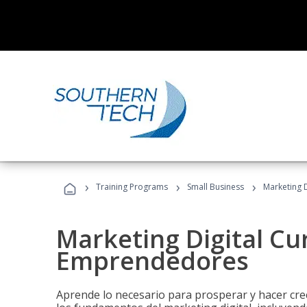
›
›
›
Training Programs
Small Business
Marketing 
Marketing Digital Cu
Emprendedores
Aprende lo necesario para prosperar y hacer cr