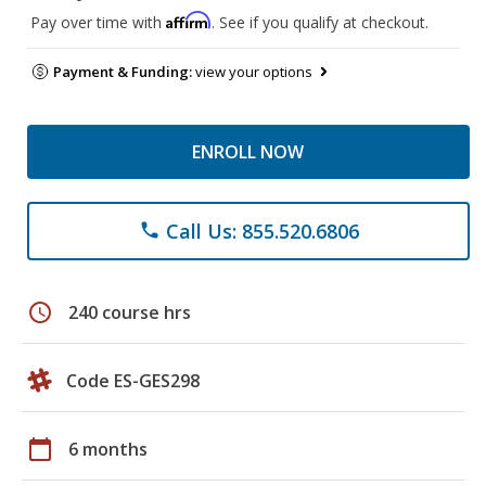
Affirm
Pay over time with
. See if you qualify at checkout.
Payment & Funding:
view your options
ENROLL NOW
Call Us: 855.520.6806
phone
schedule
240 course hrs
Code ES-GES298
calendar_today
6 months