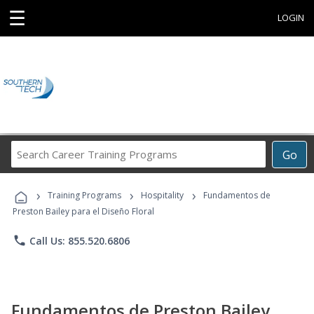
☰
LOGIN
Search
Go
Career
Training
›
›
›
Programs
Training Programs
Hospitality
Fundamentos de
Preston Bailey para el Diseño Floral
phone
Call Us: 855.520.6806
Fundamentos de Preston Bailey