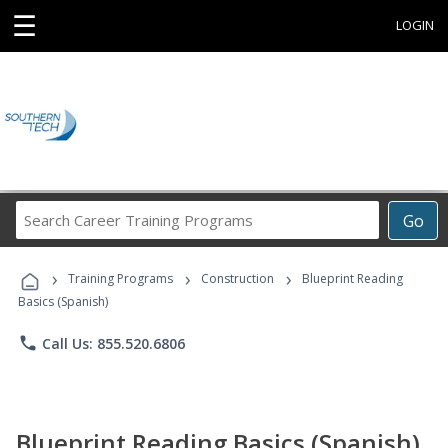
☰
LOGIN
Search
Go
Career
Training
›
›
›
Programs
Training Programs
Construction
Blueprint Reading
Basics (Spanish)
phone
Call Us: 855.520.6806
Blueprint Reading Basics (Spanish)