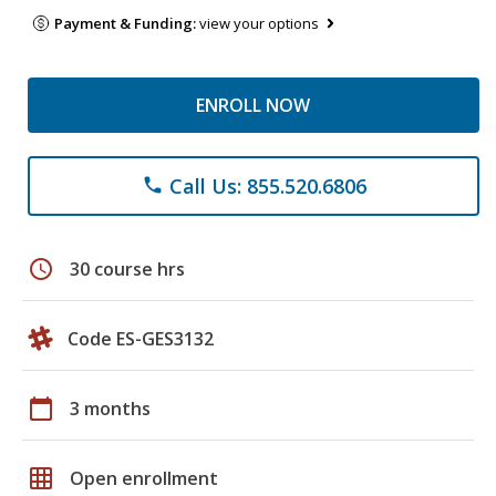
Payment & Funding:
view your options
ENROLL NOW
Call Us: 855.520.6806
phone
schedule
30 course hrs
Code ES-GES3132
calendar_today
3 months
grid_on
Open enrollment